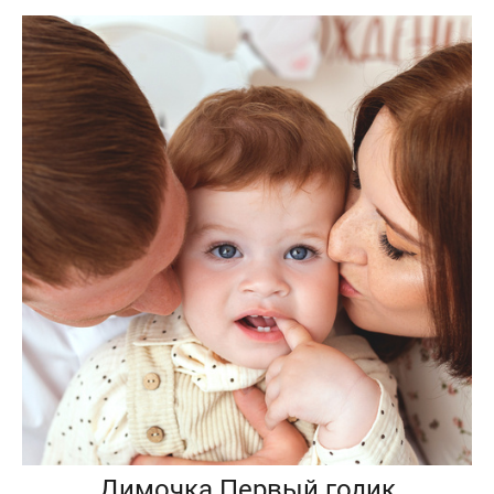
Димочка Первый годик