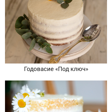
Годовасие «Под ключ»